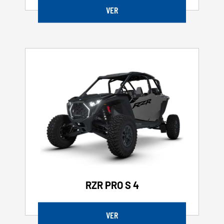
VER
RZR PRO S 4
VER