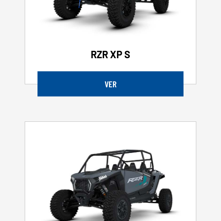
RZR XP S
VER