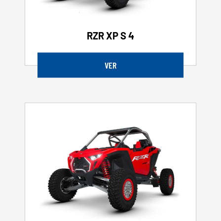
RZR XP S 4
VER